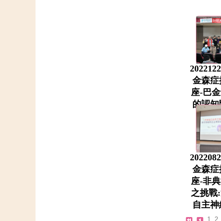
20221
金森症
座-巴
的認知
20220
金森症
座-非
之挑戰
自主神
1
2