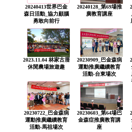
20240413世界巴金
20240128_第69場推
森日活動_協力顧腦
廣教育講座
勇敢向前行
2023.11.04 林家古厝
20230909_巴金森病
休閒農場旅遊趣
運動推廣繼續教育
活動-台東場次
20230722_巴金森病
20230603_第64場巴
運動推廣繼續教育
金森症推廣教育講
活動-馬祖場次
座