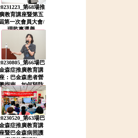
20231223_第68場推
廣教育講座暨第五
屆第一次會員大會/
理監事選舉
20230805_第66場巴
金森症推廣教育講
座：巴金森患者營
養指南，如何預防
肌少症？
20230520_第63場巴
金森症推廣教育講
座暨巴金森病照護