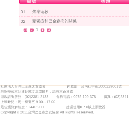
焦慮衛教
01
憂鬱症和巴金森病的關係
02
1
社團法人台灣巴金森之友協會 內政部 台內社字第1000229001號
若欲轉載本站連結或文章或圖片，請與本會連絡
衛教諮詢服務：(02)2381-2138 會務電話：0975-109-378 傳真：(02)2341-839
上班時間：周一至週五 9:00～17:00
最佳瀏覽解析度：1440*900 建議使用IE7.0以上瀏覽器
Copyright © 2011台灣巴金森之友協會 All Rights Reseraved.