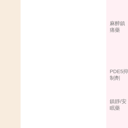
麻醉鎮
痛藥
PDE5
制劑
鎮靜/安
眠藥