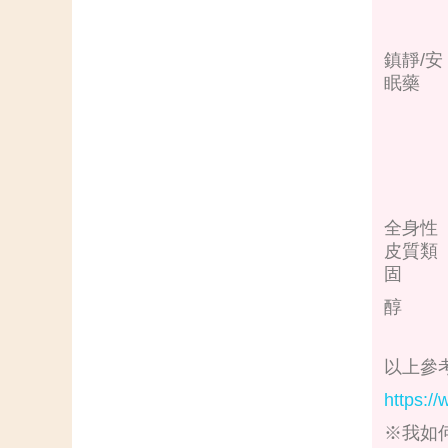
鎮靜/安
眠藥
全身性
皮質類
固
醇
以上參
https:/
※我如何