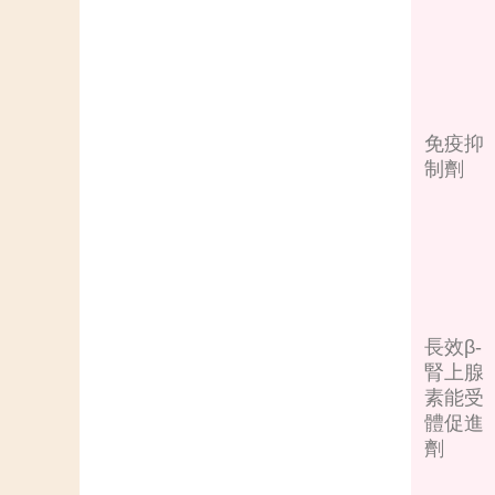
免疫抑
制劑
長效β-
腎上腺
素能受
體促進
劑