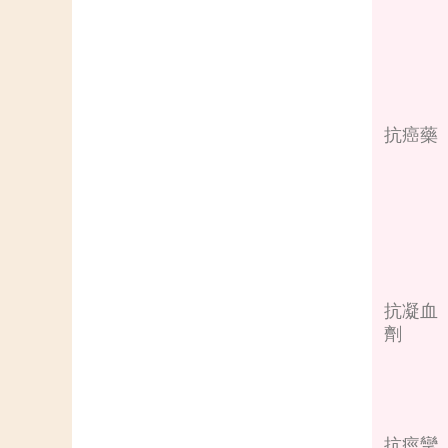
抗癌藥
抗凝血
劑
抗痙攣