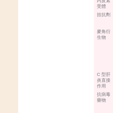
內皮素
受體
拮抗劑
麥角衍
生物
C 型肝
炎直接
作用
抗病毒
藥物