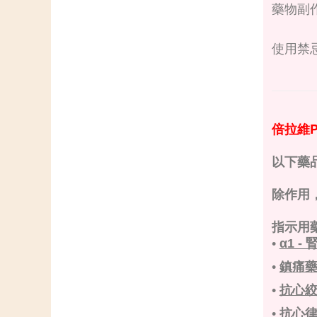
藥物副
使用禁
倍拉維
以下藥品
除作用
指示用
•
α1 
•
鎮痛
•
抗心
•
抗心