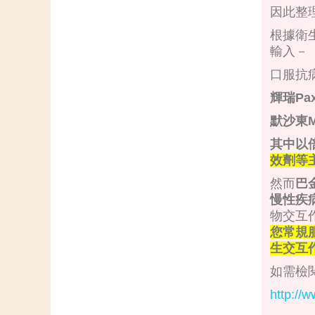
因此整
根據衛
輸入－
口服抗
輝瑞Pa
默沙東M
其中以倍
效劑等
然而
巴
慢性疾
物交互
您常規
生交互
如需檢
http://