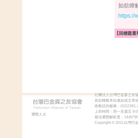
如欲瞭
https:
【回標題選
社團法人台灣巴金森之友
若欲轉載本站連結或文章
衛教諮詢服務：(02)2381-2
上班時間：周一至週五 9:00
瀏覽人次
最佳瀏覽解析度：1440
Copyright © 2011台灣巴金