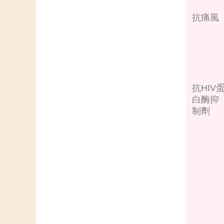
抗痛風
抗HIV
白酶抑
制劑