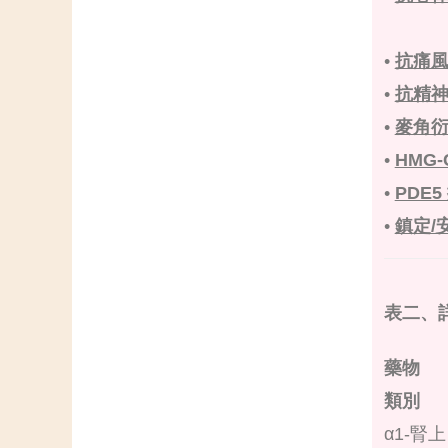
•
抗痛
•
抗精
•
麥角
•
HMG-
•
PDE5
•
鎮定/
表二、詳
藥物
類別
α1‑腎上