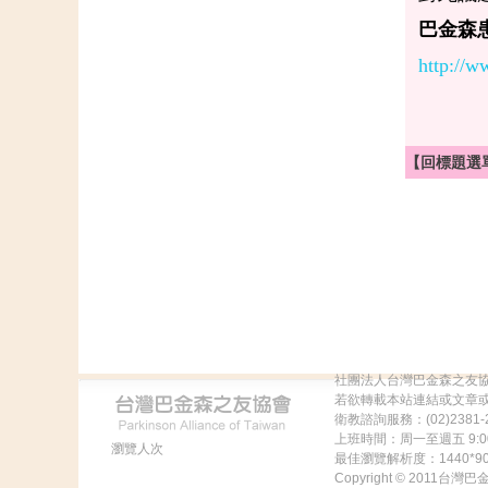
巴金森
http:/
【回標題選
社團法人台灣巴金森之友
若欲轉載本站連結或文章
衛教諮詢服務：(02)2381-2
上班時間：周一至週五 9:00
瀏覽人次
最佳瀏覽解析度：1440
Copyright © 2011台灣巴金