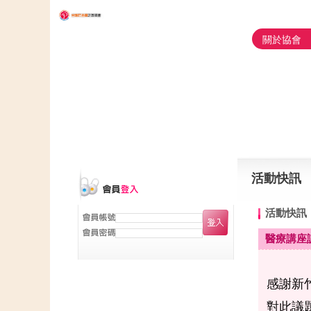
關於協會
活動快訊
活動快訊
醫療講座
感謝新
對此議